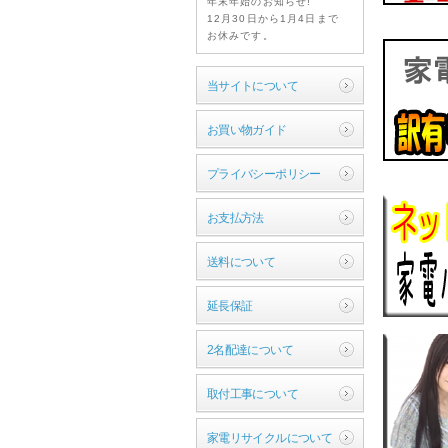
年末年始のお知らせ!
12月30日から1月4日まで
お休みです。
宜しくお願い致します。
当サイトについて
2025年09月25日
社員研修のお知らせ
お買い物ガイド
社員研修のお知らせ
9月26日,弊社社員研修の
プライバシーポリシー
為お休みさせて頂きます
宜しくお願い致します。
お支払方法
2025年08月07日
2025年夏季休暇のお
送料について
知らせ!
2025年夏季休暇のお知ら
延長保証
せ!
8月9日から8月17日までお
2名配達について
休みです。
宜しくお願い致します。
取付工事について
2024年12月20日
年末年始のお知らせ!
家電リサイクルについて