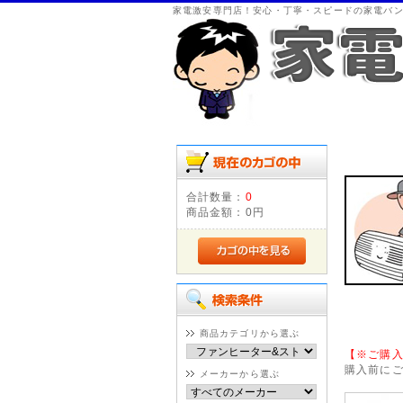
家電激安専門店！安心・丁寧・スピードの家電バ
合計数量：
0
商品金額：
0円
商品カテゴリから選ぶ
【※ご購
購入前に
メーカーから選ぶ