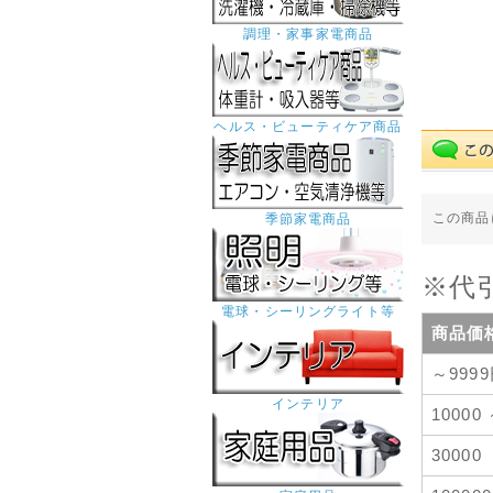
調理・家事家電商品
ヘルス・ビューティケア商品
この商品
季節家電商品
※代
電球・シーリングライト等
商品価
～999
インテリア
10000
30000