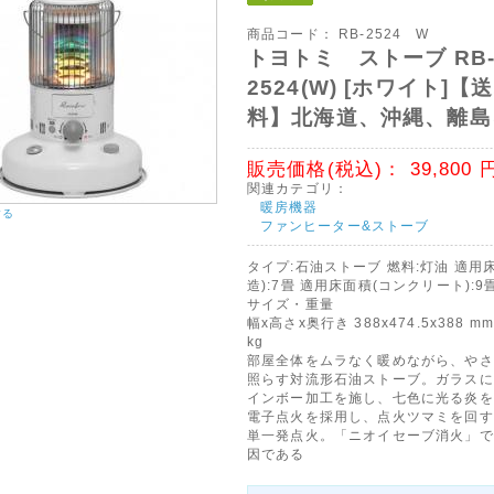
商品コード：
RB-2524 W
トヨトミ ストーブ RB
2524(W) [ホワイト]【
料】北海道、沖縄、離島
販売価格(税込)：
39,800
関連カテゴリ：
暖房機器
する
ファンヒーター&ストーブ
タイプ:石油ストーブ 燃料:灯油 適用
造):7畳 適用床面積(コンクリート):9
サイズ・重量
幅x高さx奥行き 388x474.5x388 mm
kg
部屋全体をムラなく暖めながら、やさ
照らす対流形石油ストーブ。ガラスに
インボー加工を施し、七色に光る炎を
電子点火を採用し、点火ツマミを回す
単一発点火。「ニオイセーブ消火」で
因である