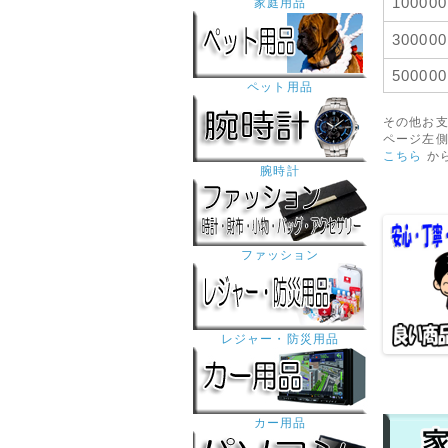
10000
家庭用品
30000
5000
ペット用品
その他お
ページ左
こちら
か
腕時計
ファッション
レジャー・防災用品
カー用品