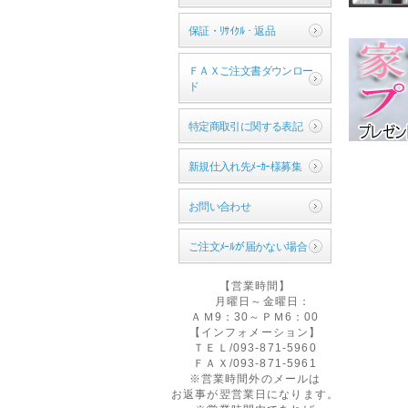
年末年始のお知らせ!
12月28日から1月5日まで
保証・ﾘｻｲｸﾙ・返品
お休みです
宜しくお願い致します。
ＦＡＸご注文書ダウンロー
ド
2024年09月24日
社員研修のお知らせ
特定商取引に関する表記
9月27日,弊社社員研修の
為お休みさせて頂きます
新規仕入れ先ﾒｰｶｰ様募集
宜しくお願い致します。
2024年08月02日
お問い合わせ
2024年夏季休暇のお
知らせ!
ご注文ﾒｰﾙが届かない場合
2024年夏季休暇のお知ら
せ!
【営業時間】
8月10日から8月15日まで
月曜日～金曜日：
お休みです。
ＡＭ9：30～ＰＭ6：00
宜しくお願い致します。
【インフォメーション】
ＴＥＬ/093‐871‐5960
2023年12月21日
ＦＡＸ/093‐871‐5961
年末年始のお知らせ!
※営業時間外のメールは
年末年始のお知らせ!
お返事が翌営業日になります。
12月29日は午前まで