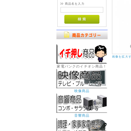
商品名を入力
画像を拡大
家電バンクのイチオシ商品！
映像商品
音響商品