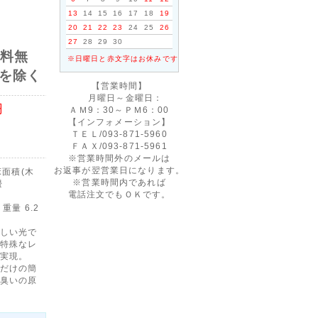
13
14
15
16
17
18
19
20
21
22
23
24
25
26
-
27
28
29
30
送料無
※日曜日と赤文字はお休みです
を除く
【営業時間】
月曜日～金曜日：
円
ＡＭ9：30～ＰＭ6：00
【インフォメーション】
ＴＥＬ/093‐871‐5960
ＦＡＸ/093‐871‐5961
※営業時間外のメールは
お返事が翌営業日になります。
床面積(木
※営業時間内であれば
畳
電話注文でもＯＫです。
 重量 6.2
しい光で
特殊なレ
実現。
だけの簡
臭いの原